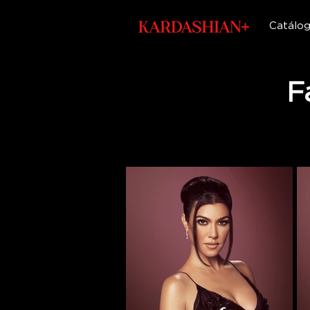
Catálo
F